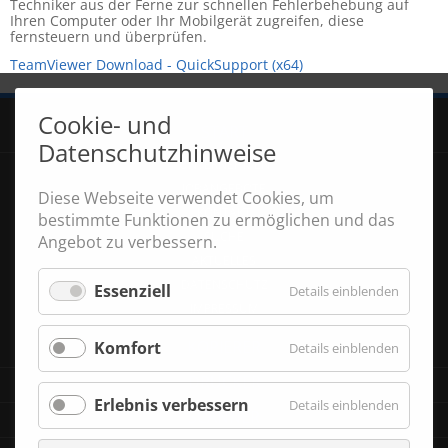
Techniker aus der Ferne zur schnellen Fehlerbehebung auf
Ihren Computer oder Ihr Mobilgerät zugreifen, diese
fernsteuern und überprüfen.
TeamViewer Download - QuickSupport (x64)
Cookie- und
Navigation
START
überspringen
Datenschutzhinweise
UNTERNEHMEN
JOBANGEBOTE
Diese Webseite verwendet Cookies, um
KONTAKT
bestimmte Funktionen zu ermöglichen und das
SUCHE
Angebot zu verbessern.
AKTUELLES
DATENSCHUTZ
Essenziell
für
Details einblenden
IMPRESSUM
Essenzie
KOPIERER
Komfort
für
Details einblenden
Komfort
DRUCKER
Erlebnis verbessern
für
Details einblenden
SCANNER
Erlebnis
verbess