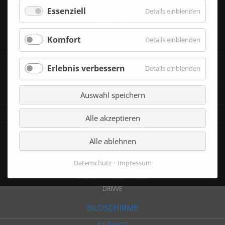
Essenziell
DATENSCHUTZ
für
Details einblenden
Essenzie
IMPRESSUM
Komfort
für
Details einblenden
KOPIERER
Komfort
DRUCKER
Erlebnis verbessern
für
Details einblenden
SCANNER
Erlebnis
verbess
MFP
Auswahl speichern
SOFTWARE
Alle akzeptieren
SOFTWARE SOLUTIONS
OPTIMISED MANAGED SERVICES
Alle ablehnen
MY INTEGRATED OFFICE
Datenschutz
Impressum
VERTIKALE MÄRKTE
SICHERHEITSLÖSUNGEN
DRIVVE
BILDSCHIRME